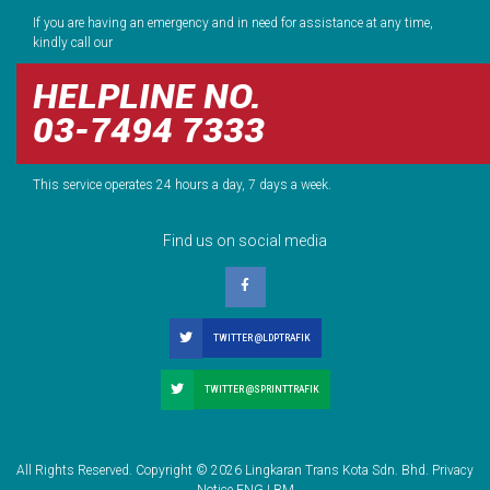
If you are having an emergency and in need for assistance at any time,
kindly call our
HELPLINE NO.
03-7494 7333
This service operates 24 hours a day, 7 days a week.
Find us on social media
TWITTER @LDPTRAFIK
TWITTER @SPRINTTRAFIK
All Rights Reserved. Copyright © 2026 Lingkaran Trans Kota Sdn. Bhd. Privacy
Notice
ENG
|
BM