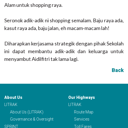
Alam untuk shopping raya.
Seronok adik-adik ni shopping semalam. Baju raya ada,
kasut raya ada, baju jalan, eh macam-macam lah!
Diharapkan kerjasama strategik dengan pihak Sekolah
ini dapat membantu adik-adik dan keluarga untuk
menyambut Aidilfitri tak lama lagi.
Back
About Us
Our Highways
LITRAK
LITRAK
About Us (LITRAK)
Route Map
Governance & Oversight
Services
SPRINT
Toll Fares