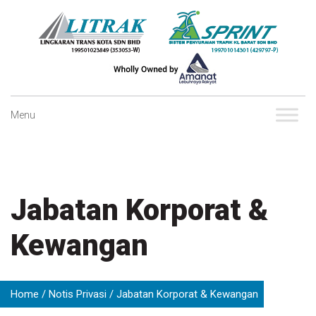
Skip
to
content
Menu
Jabatan Korporat &
Kewangan
Home
Notis Privasi
Jabatan Korporat & Kewangan